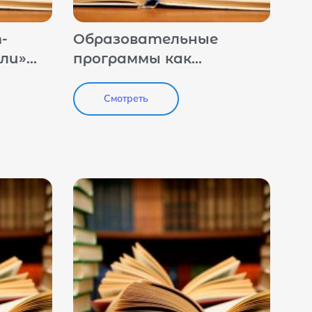
-
Образовательные
ли»
программы как
позитивная практика
подготовки кадров в
Смотреть
области профилактики
терроризма и
экстремизма. Типовые
программы
Минобрнауки России.
Опыт НЦПТИ