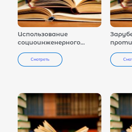
Использование
Заруб
социоинженерного
проти
подхода в
дестр
распространении и
сетев
Смотреть
Смо
профилактике
и тюр
радикальных идей
ислам
струк
Инте