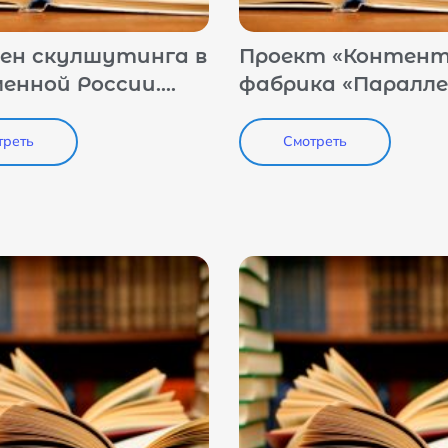
ен скулшутинга в
Проект «Контент
енной России.
фабрика «Паралле
вой аспект
как инструмент
профилактики
треть
Смотреть