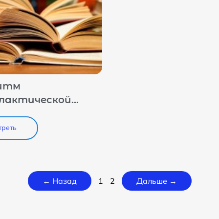
итм
лактической
ы среди
ранных
треть
нтов
← Назад
1
2
Дальше →