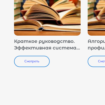
Краткое руководство.
Алгор
Эффективная система
профи
профилактики
работ
антитеррористическое
иност
Смотреть
Смо
сознание и новые
студе
практики