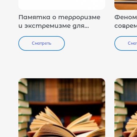
Памятка о терроризме
Феном
и экстремизме для
соврем
студентов
Право
Смотреть
Смо