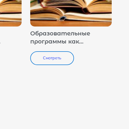
Образовательные
программы как
позитивная практика
подготовки кадров в
Смотреть
области профилактики
терроризма и
экстремизма. Типовые
программы
Минобрнауки России.
Опыт НЦПТИ