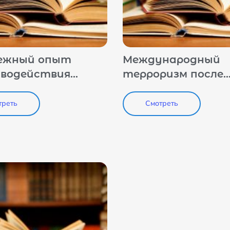
ежный опыт
Международный
водействия
терроризм после
уктивным
поражения ИГИЛ:
ым исламистским
тенденции,
треть
Смотреть
кско-
перспективы
истским
турам в сети
рнет