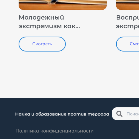
Молодежный
Воспр
экстремизм как
экстр
социальный феномен
идеоло
(социологическое
образ
Смотреть
Смо
исследование НГТУ)
на пр
СКФО:
резул
иссле
Политика конфиденциальности