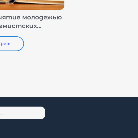
иятие молодежью
емистских
гий в
овательной среде
треть
имере ЮФО и
 анализ
ьтатов соц.
дования