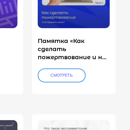
Памятка «Как
сделать
пожертвование и не
х
нарушить закон»
СМОТРЕТЬ
енной