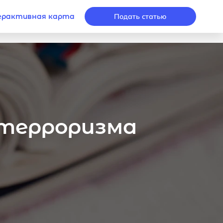
рактивная карта
Подать статью
 терроризма