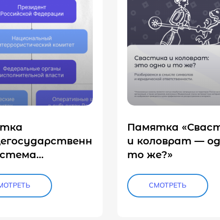
ятка
Памятка «Свас
егосударственн
и коловрат — од
истема
то же?»
иводействия
оризму»
МОТРЕТЬ
СМОТРЕТЬ