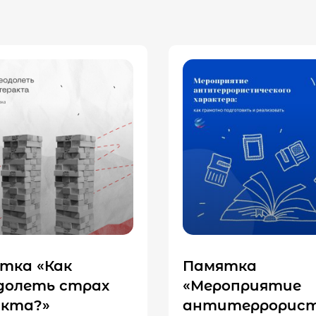
тка «Как
Памятка
долеть страх
«Мероприятие
кта?»
антитеррорист