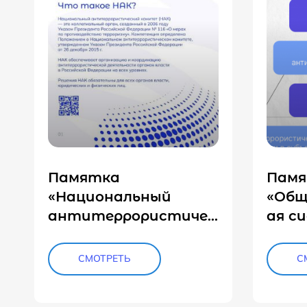
Памятка
Пам
«Национальный
«Общ
антитеррористичес
ая с
кий комитет»
прот
терр
СМОТРЕТЬ
С