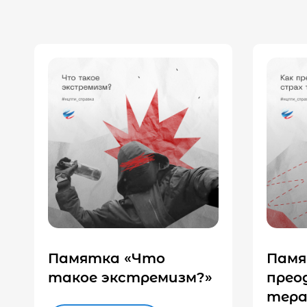
Памятка «Что
Памя
такое экстремизм?»
прео
тера