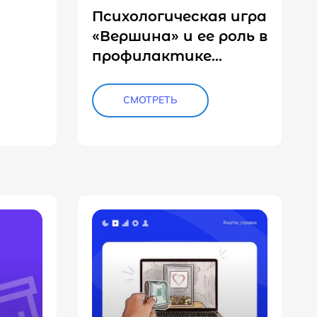
Психологическая игра
«Вершина» и ее роль в
профилактике
тном
криминальной
ная
субкультуры среди
СМОТРЕТЬ
се
несовершеннолетних
, находящихся в
конфликте с законом