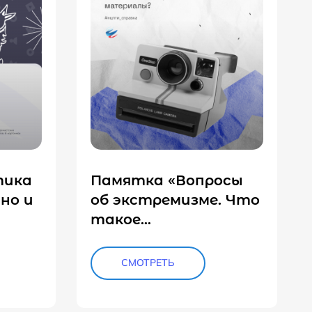
тика
Памятка «Вопросы
но и
об экстремизме. Что
такое
экстремистские
материалы?»
СМОТРЕТЬ