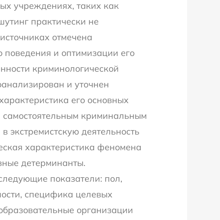
ых учреждениях, таких как
лшутинг практически не
 источниках отмечена
о поведения и оптимизации его
енности криминологической
оанализирован и уточнен
характеристика его основных
ся самостоятельным криминальным
 в экстремистскую деятельность
еская характеристика феномена
вные детерминанты.
следующие показатели: пол,
ности, специфика целевых
 образовательные организации