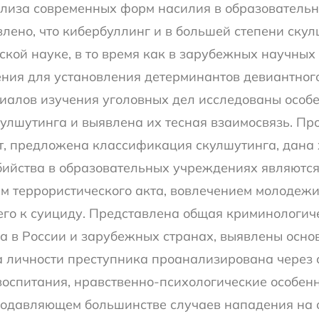
нализа современных форм насилия в образовательн
влено, что кибербуллинг и в большей степени ску
кой науке, в то время как в зарубежных научных
ения для установления детерминантов девиантног
иалов изучения уголовных дел исследованы особ
улшутинга и выявлена их тесная взаимосвязь. Пр
, предложена классификация скулшутинга, дана 
 убийства в образовательных учреждениях являют
м террористического акта, вовлечением молодежи
го к суициду. Представлена общая криминологич
ка в России и зарубежных странах, выявлены осно
 личности преступника проанализирована через 
 воспитания, нравственно-психологические особен
в подавляющем большинстве случаев нападения на