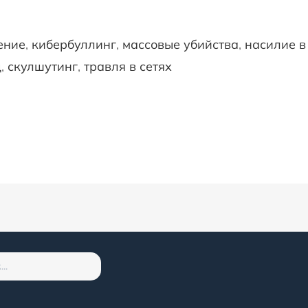
ение
, 
кибербуллинг
, 
массовые убийства
, 
насилие в
д
, 
скулшутинг
, 
травля в сетях