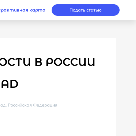
рактивная карта
Подать статью
ОСТИ В РОССИИ
E
OAD
град, Российская Федерация