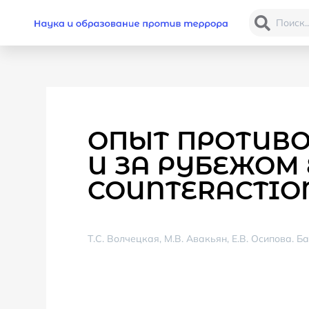
ОПЫТ ПРОТИВО
И ЗА РУБЕЖОМ 
COUNTERACTION
Т.С. Волчецкая, М.В. Авакьян, Е.В. Осипова.